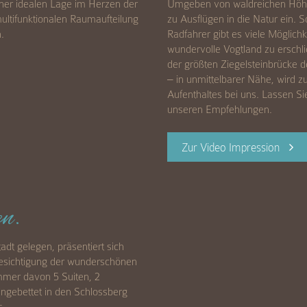
ner idealen Lage im Herzen der
Umgeben von waldreichen Höhen
ultifunktionalen Raumaufteilung
zu Ausflügen in die Natur ein. 
.
Radfahrer gibt es viele Möglich
wundervolle Vogtland zu erschl
der größten Ziegelsteinbrücke
– in unmittelbarer Nähe, wird 
Aufenthaltes bei uns. Lassen Sie
unseren Empfehlungen.
Zur Video Impression
n.
dt gelegen, präsentiert sich
 Besichtigung der wunderschönen
mmer davon 5 Suiten, 2
ngebettet in den Schlossberg