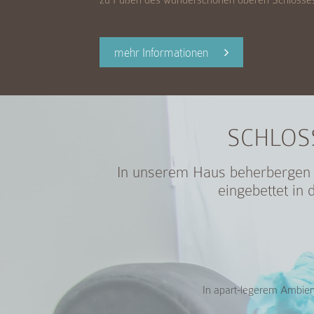
zu Füßen des wunderschönen oberen Schlosse
mehr Informationen
SCHLOS
In unserem Haus beherbergen
eingebettet in
In apart-legerem Ambient