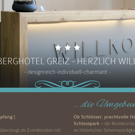
ERGHOTEL GREIZ - HERZLICH W
- designreich-individuell-charmant -
...die Umgebu
mpfang |
Ob Schlösser, prachtvolle H
Schlosspark
– die Residenzsta
überzeugt als Eventlocation mit
an historischen Sehenswürdigkei